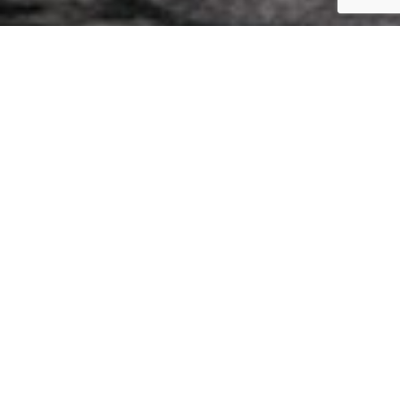
19 de abril de 2017
blog-efetiva-como-criar-um-
nome-de-empresa-PARTE2-
THUMB