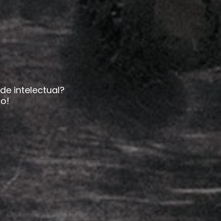
e intelectual?
to!