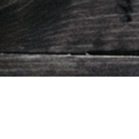
19 de janeiro de 2017
img_blog_6_passos_para_