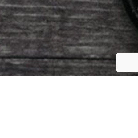
ategorias
iatividade
(2)
esign
(1)