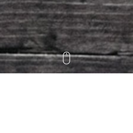
C
ser_mais_criativo
Cr
D